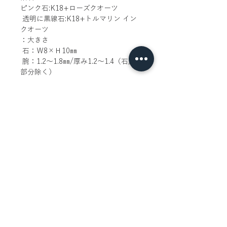
ピンク石:K18+ローズクオーツ
 透明に黒線石:K18+トルマリン イン 
クオーツ
：大きさ
 石：Ｗ8×Ｈ10㎜
 腕：1.2～1.8㎜/厚み1.2～1.4（石座
部分除く）
在庫状況：
ローズクォーツ＃10
レモンクォーツ＃9
アメシスト欠品中
グリーンクォーツ＃9
スモーキークォーツ＃10
トルマリンインクォーツ＃11
お好みのサイズでのオーダーも承って
おりますので、ご希望の方はお問い合
わせください。
サイズ直しなどの加工が入る場合はご
注文時から発送までに1～3週間程度か