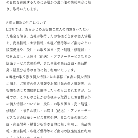
の目的を達成するために必要かつ最小限の情報内容に限
り、取得いたします。
2.個人情報の利用について
i.当社では、あらかじめお客様ご本人の同意をいただい
た場合を除き、当社が取得したお客様ご自身の個人情報
を、商品情報・生活情報・各種ご優待等のご案内などの
販売促進や、受注・お取り置き・売上処理・修理加工・
後日お渡し・お届け（配送）・アフターサービスなどの
販売サービス業務処理、また今後の商品企画・商品開
発・購買分析等の目的に限り利用いたします。
ii.当社の取り扱う個人情報にはお客様ご自身の個人情報
に加え、ご家族の個人情報やお届け先の個人情報等、お
客様を通じて間接的に取得したものも含まれますが、当
社では、これらの当社がお客様から取得したお客様以外
の個人情報については、受注・お取り置き・売上処理・
修理加工・後日お渡し・お届け（配送）・アフターサー
ビスなどの販売サービス業務処理、また今後の商品企
画・商品開発・購買分析等の目的に限り利用し、商品情
報・生活情報・各種ご優待等のご案内の販売促進に利用
することはいたしません。