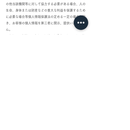
の他当該機関等に対して協力する必要がある場合、人の
生命、身体または財産などの重大な利益を保護するため
に必要な場合等個人情報保護法の定める一定の場合を除
き、お客様の個人情報を第三者に開示、提供いたしませ
ん。
ii.また、お客様の同意をいただいた場合であっても、第
三者に個人情報を開示、提供する場合には、当該第三者
と個人情報保護に関する取決めを行い、個人情報保護に
万全を期します。
個人情報の取扱いに関するお客様窓口は、以下の通りで
す。
[ お客様情報お問い合わせ窓口 ]
Namikata
info@namikata.com
5.見直しについて
i.当社は、この内容を継続的に見直し、その改善に努め
ます。
2021年2月